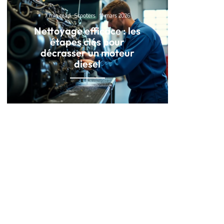
7 min read
Scooters
11 mars 2026
Nettoyage efficace : les
étapes clés pour
décrasser un moteur
diesel