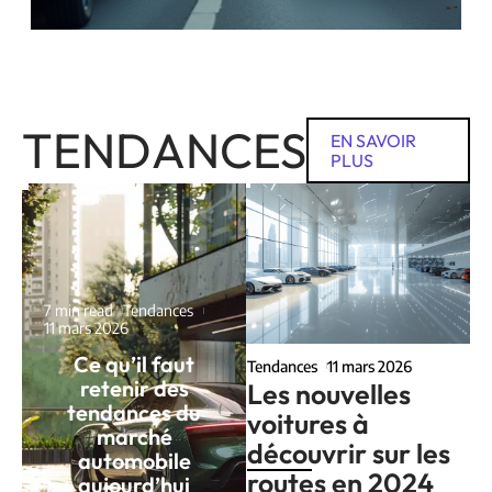
TENDANCES
EN SAVOIR
PLUS
7 min read
Tendances
11 mars 2026
Ce qu’il faut
Tendances
11 mars 2026
retenir des
Les nouvelles
tendances du
voitures à
marché
découvrir sur les
automobile
routes en 2024
aujourd’hui