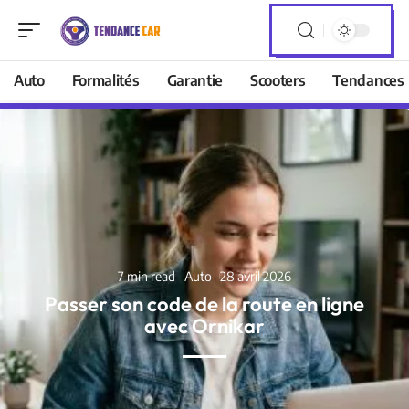
Auto
Formalités
Garantie
Scooters
Tendances
7 min read
Auto
28 avril 2026
Passer son code de la route en ligne
avec Ornikar