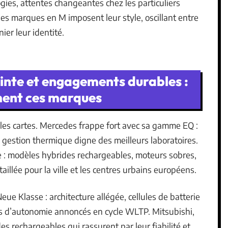
ogies, attentes changeantes chez les particuliers
les marques en M imposent leur style, oscillant entre
ier leur identité.
inte et engagements durables :
ment ces marques
 les cartes. Mercedes frappe fort avec sa gamme EQ :
 gestion thermique digne des meilleurs laboratoires.
e : modèles hybrides rechargeables, moteurs sobres,
illée pour la ville et les centres urbains européens.
ue Klasse : architecture allégée, cellules de batterie
s d’autonomie annoncés en cycle WLTP. Mitsubishi,
s rechargeables qui rassurent par leur fiabilité et