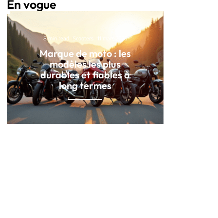
En vogue
8 min read
Scooters
11 mars 2026
Marque de moto : les
modèles les plus
durables et fiables à
long termes