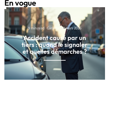
En vogue
9 min read
Garantie
11 mars 2026
Accident causé par un
tiers : quand le signaler
et quelles démarches ?