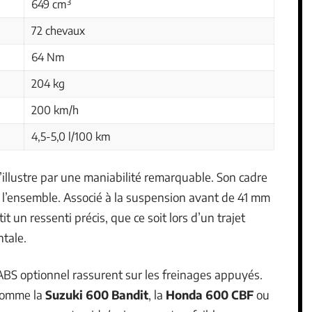
649 cm³
72 chevaux
64 Nm
204 kg
200 km/h
4,5-5,0 l/100 km
llustre par une maniabilité remarquable. Son cadre
ir l’ensemble. Associé à la suspension avant de 41 mm
tit un ressenti précis, que ce soit lors d’un trajet
tale.
’ABS optionnel rassurent sur les freinages appuyés.
 comme la
Suzuki 600 Bandit
, la
Honda 600 CBF
ou