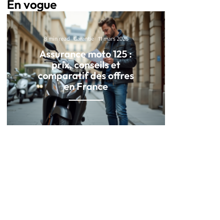
En vogue
8 min read
Garantie
11 mars 2026
Assurance moto 125 :
prix, conseils et
comparatif des offres
en France