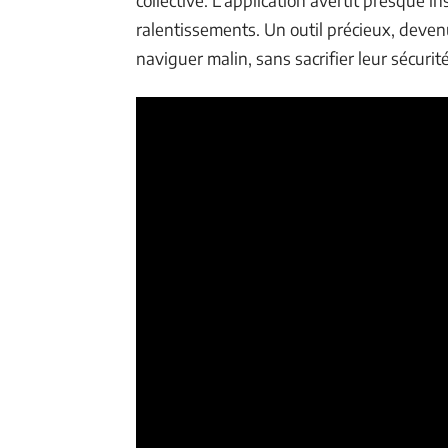
collective. L’application avertit presque 
ralentissements. Un outil précieux, deven
naviguer malin, sans sacrifier leur sécurité