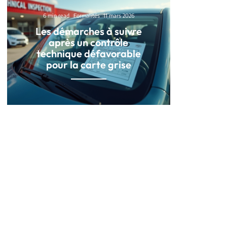
6 min read
Formalités
11 mars 2026
Les démarches à suivre
après un contrôle
technique défavorable
pour la carte grise