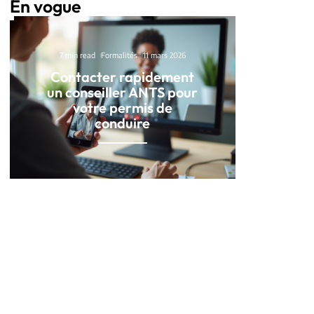
En vogue
7 min read
Formalités
11 mars 2026
Contacter rapidement
un conseiller ANTS pour
votre permis de
conduire