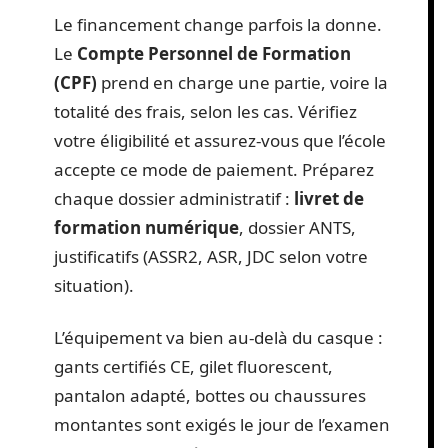
l’
auto-école
qui correspond à votre profil.
Privilégiez les établissements réputés pour
leurs bons résultats au
permis scooter
500cc
ou au
permis A2
. Mieux vaut éviter
les promesses trop belles pour être vraies :
rien ne remplace une formation solide,
sur piste comme sur route.
Le financement change parfois la donne.
Le
Compte Personnel de Formation
(CPF)
prend en charge une partie, voire la
totalité des frais, selon les cas. Vérifiez
votre éligibilité et assurez-vous que l’école
accepte ce mode de paiement. Préparez
chaque dossier administratif :
livret de