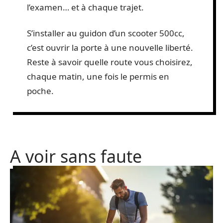
organisées par certains concessionnaires.
Testez différents modèles, confrontez la
théorie à la réalité de la route. Parlez avec
les formateurs, demandez des conseils
pratiques sur les points délicats, la
conduite à deux, le freinage d’urgence,
l’anticipation dans la circulation. Cette
expérience concrète compte le jour de
l’examen… et à chaque trajet.
S’installer au guidon d’un scooter 500cc,
c’est ouvrir la porte à une nouvelle liberté.
Reste à savoir quelle route vous choisirez,
chaque matin, une fois le permis en
poche.