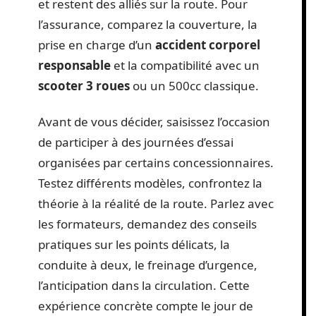
formation numérique
, dossier ANTS,
justificatifs (ASSR2, ASR, JDC selon votre
situation).
L’équipement va bien au-delà du casque :
gants certifiés CE, gilet fluorescent,
pantalon adapté, bottes ou chaussures
montantes sont exigés le jour de l’examen
et restent des alliés sur la route. Pour
l’assurance, comparez la couverture, la
prise en charge d’un
accident corporel
responsable
et la compatibilité avec un
scooter 3 roues
ou un 500cc classique.
Avant de vous décider, saisissez l’occasion
de participer à des journées d’essai