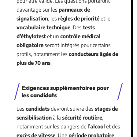
pour être validé. Les questions porteront
davantage sur les
panneaux de
signalisation
, les
règles de priorité
et le
vocabulaire technique
. Des
tests
d’éthylotest
et un
contrôle médical
obligatoire
seront intégrés pour certains
profils, notamment les
conducteurs âgés de
plus de 70 ans
.
Exigences supplémentaires pour
les candidats
Les
candidats
devront suivre des
stages de
sensibilisation
à la
sécurité routière
,
notamment sur les dangers de l’
alcool
et des
excès de vitesse
. Une
période probatoire