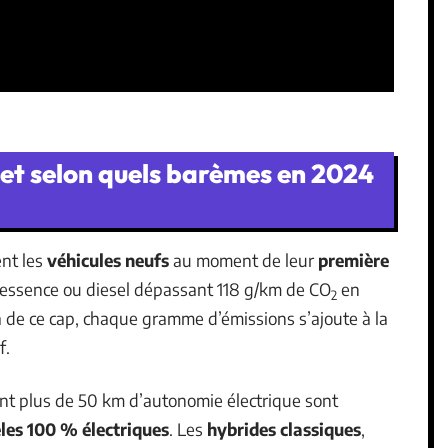
s et selon quels barèmes en 2024
ent les
véhicules neufs
au moment de leur
première
essence ou diesel dépassant 118 g/km de CO
en
2
 de ce cap, chaque gramme d’émissions s’ajoute à la
f.
t plus de 50 km d’autonomie électrique sont
es 100 % électriques
. Les
hybrides classiques
,