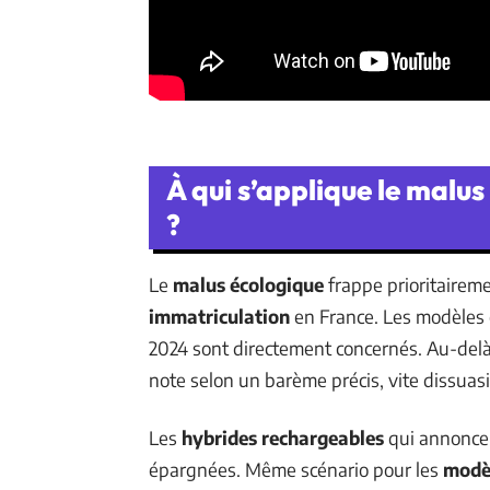
À qui s’applique le malu
?
Le
malus écologique
frappe prioritairem
immatriculation
en France. Les modèles 
2024 sont directement concernés. Au-delà
note selon un barème précis, vite dissuasi
Les
hybrides rechargeables
qui annoncen
épargnées. Même scénario pour les
modèl