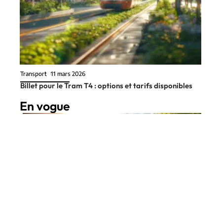
Transport
11 mars 2026
Billet pour le Tram T4 : options et tarifs disponibles
En vogue
8 min read
Auto
11 mars 2026
Marques de voiture en M :
Contact
Mentions Légales
Sitemap
innovation et écologie au rendez-
vous
© 2025 | tendancecar.fr