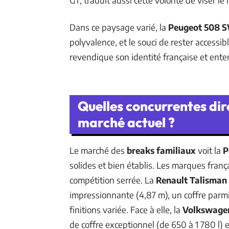
Dans ce paysage varié, la
Peugeot 508 
polyvalence, et le souci de rester access
revendique son identité française et entend
Quelles concurrentes dir
marché actuel ?
Le marché des
breaks familiaux
voit la
P
solides et bien établis. Les marques franç
compétition serrée. La
Renault Talisman
impressionnante (4,87 m), un coffre parmi 
finitions variée. Face à elle, la
Volkswage
de coffre exceptionnel (de 650 à 1 780 l) 