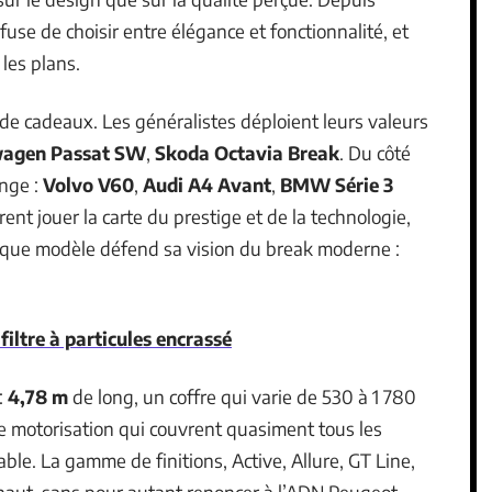
refuse de choisir entre élégance et fonctionnalité, et
les plans.
 de cadeaux. Les généralistes déploient leurs valeurs
wagen Passat SW
,
Skoda Octavia Break
. Du côté
nge :
Volvo V60
,
Audi A4 Avant
,
BMW Série 3
ent jouer la carte du prestige et de la technologie,
chaque modèle défend sa vision du break moderne :
filtre à particules encrassé
:
4,78 m
de long, un coffre qui varie de 530 à 1 780
de motorisation qui couvrent quasiment tous les
able. La gamme de finitions, Active, Allure, GT Line,
e haut, sans pour autant renoncer à l’ADN Peugeot.