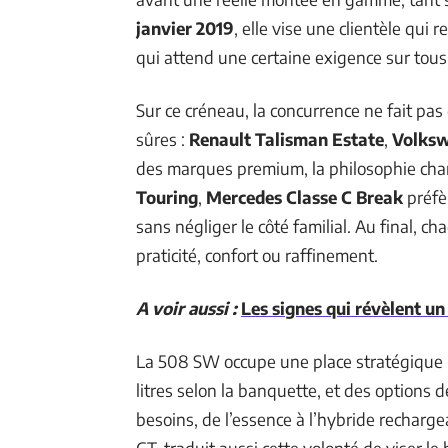
janvier 2019
, elle vise une clientèle qui 
qui attend une certaine exigence sur tous 
Sur ce créneau, la concurrence ne fait pas
sûres :
Renault Talisman Estate
,
Volks
des marques premium, la philosophie cha
Touring
,
Mercedes Classe C Break
préfèr
sans négliger le côté familial. Au final, 
praticité, confort ou raffinement.
A voir aussi :
Les signes qui révèlent un 
La 508 SW occupe une place stratégique 
litres selon la banquette, et des options 
besoins, de l’essence à l’hybride recharge
GT, traduit aussi cette volonté de viser l