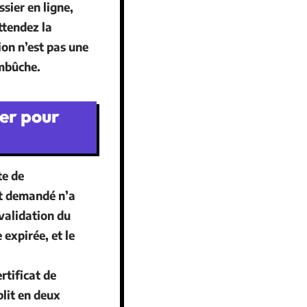
sier en ligne,
ttendez la
sion n’est pas une
embûche.
er pour
te de
t
demandé n’a
 validation du
expirée, et le
ertificat de
blit en deux