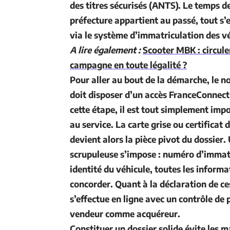
des titres sécurisés (ANTS)
. Le temps d
préfecture appartient au passé, tout s’e
via le
système d’immatriculation des v
A lire également :
Scooter MBK : circule
campagne en toute légalité ?
Pour aller au bout de la démarche, le 
doit disposer d’un accès FranceConnec
cette étape, il est tout simplement imp
au service. La
carte grise
ou
certificat 
devient alors la pièce pivot du dossier.
scrupuleuse s’impose : numéro d’immat
identité du véhicule, toutes les inform
concorder. Quant à la
déclaration de ce
s’effectue en ligne avec un contrôle de p
vendeur comme acquéreur.
Constituer un dossier solide évite les 