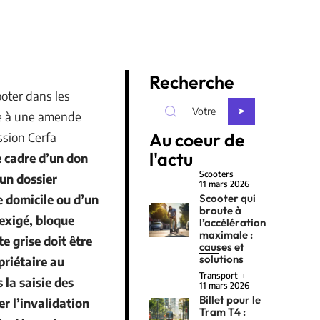
Recherche
ooter dans les
se à une amende
Au coeur de
ession Cerfa
l'actu
e cadre d’un don
Scooters
cun dossier
11 mars 2026
de domicile ou d’un
Scooter qui
broute à
 exigé, bloque
l’accélération
maximale :
e grise doit être
causes et
solutions
priétaire au
Transport
la saisie des
11 mars 2026
Billet pour le
r l’invalidation
Tram T4 :