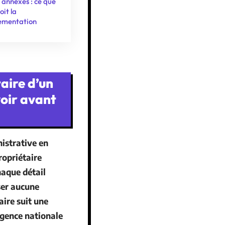
s annexes : ce que
oit la
ementation
aire d’un
voir avant
istrative en
opriétaire
haque détail
ser aucune
aire
suit une
gence nationale