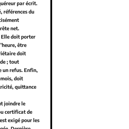
quéreur par écrit.
é, références du
écisément
rrête net.
. Elle doit porter
l’heure, être
iétaire doit
de ; tout
 un refus. Enfin,
 mois, doit
ricité, quittance
t joindre le
u certificat de
est exigé pour les
ngée. Dernière