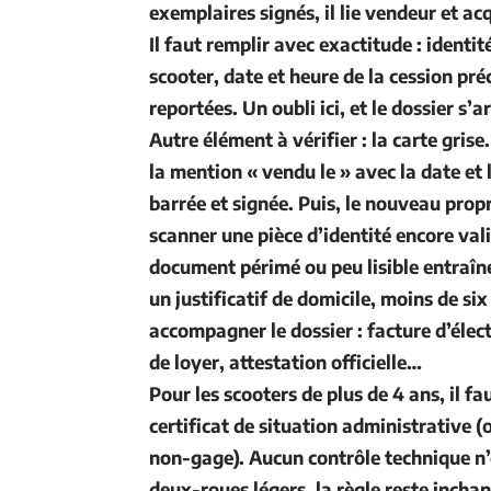
exemplaires signés, il lie vendeur et ac
Il faut remplir avec exactitude : identit
scooter, date et heure de la cession pr
reportées. Un oubli ici, et le dossier s’a
Autre élément à vérifier : la
carte grise
la mention « vendu le » avec la date et 
barrée et signée. Puis, le nouveau propr
scanner une
pièce d’identité
encore vali
document périmé ou peu lisible entraîne
un
justificatif de domicile
, moins de six
accompagner le dossier : facture d’élect
de loyer, attestation officielle…
Pour les scooters de plus de 4 ans, il fau
certificat de situation administrative
(o
non-gage). Aucun contrôle technique n’
deux-roues légers, la règle reste incha