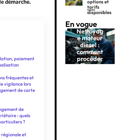
lle démarche.
options et
tarifs
disponibles
8 min read
Tendances
En vogue
11 mars 2026
Nettoyag
e moteur
diesel :
comment
procéder
dation, paiement
efficacem
nalisation
ent ?
ns fréquentes et
e vigilance lors
ngement de carte
ngement de
riétaire : quels
particuliers ?
 régionale et