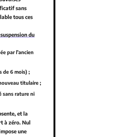
ficatif sans
lable tous ces
 suspension du
ée par l’ancien
s de 6 mois) ;
ouveau titulaire ;
 sans rature ni
sente, et la
t à zéro. Nul
S impose une