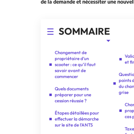
de la demande et nécessiter une nouve
SOMMAIRE
Changement de
Vali
propriétaire d’un
et fi
scooter : ce qu’il faut
savoir avant de
Questio
commencer
points d
du cha
Quels documents
grise
préparer pour une
cession réussie ?
Cha
prop
Étapes détaillées pour
cas 
effectuer la démarche
sur le site de l’ANTS
Taxe