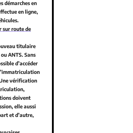
es démarches en
ffectue en ligne,
éhicules
.
r sur route de
nouveau
titulaire
t ou ANTS. Sans
ossible d’accéder
d’immatriculation
 Une vérification
riculation,
ations doivent
ssion
, elle aussi
art et d’autre,
mauvaises