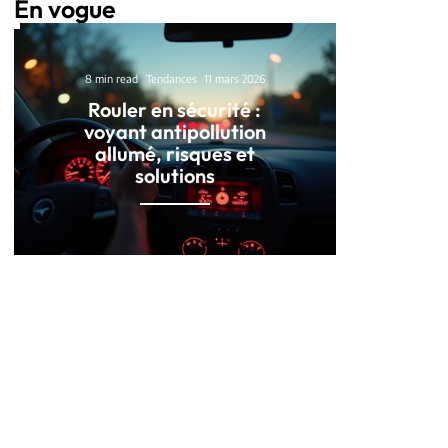
En vogue
8 min read
Tendances
11 mars 2026
Rouler en sécurité :
voyant antipollution
allumé, risques et
solutions