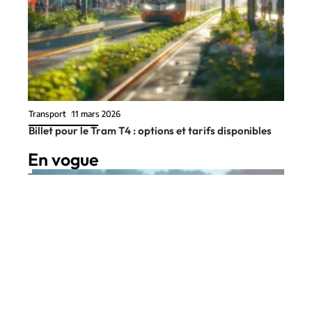
Transport
11 mars 2026
Billet pour le Tram T4 : options et tarifs disponibles
En vogue
6 min read
Auto
11 mars 2026
Présentation de la Golf R32 :
Contact
Mentions Légales
Sitemap
caractéristiques et